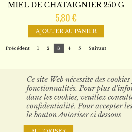
MIEL DE CHATAIGNIER 250 G
5,80 €
AJOUTER AU PANIER
Précédent
1
2
3
4
5
Suivant
Ce site Web nécessite des cookies
fonctionnalités. Pour plus d'inf
dans les cookies, veuillez consul
confidentialité. Pour accepter les
Conditions générales de vente
le bouton Autoriser ci dessous
© 2024 Magento Demo Store. All Rights Reserved.
AUTORISER