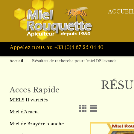
ACCUEI
Appelez nous au +33 (0)4 67 25 04 40
Accueil
Résultats de recherche pour : 'miel DE lavande'
RÉSU
Acces Rapide
MIELS 11 variétés
Miel d'Acacia
Miel de Bruyère blanche