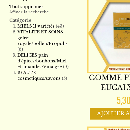
Tout supprimer
Affiner la recherche
Catégorie
MIELS 11 variétés
(43)
VITALITE ET SOINS
gelée
royale/pollen/Propolis
(6)
DELICES pain
d'épices/bonbons/Miel
et amandes/Vinaigre
(9)
BEAUTE
GOMME P
cosmetiques/savons
(5)
EUCAL
5,3
AJOUTER A