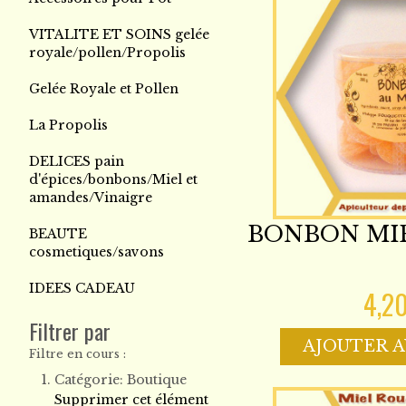
VITALITE ET SOINS gelée
royale/pollen/Propolis
Gelée Royale et Pollen
La Propolis
DELICES pain
d'épices/bonbons/Miel et
amandes/Vinaigre
BONBON MIEL
BEAUTE
cosmetiques/savons
IDEES CADEAU
4,2
Filtrer par
AJOUTER A
Filtre en cours :
Catégorie:
Boutique
Supprimer cet élément