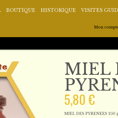
L
BOUTIQUE
HISTORIQUE
VISITES GUI
Mon compt
MIEL 
PYREN
5,80 €
MIEL DES PYRENEES 250 