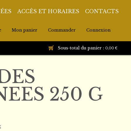
DÉES
ACCÈS ET HORAIRES
CONTACTS
e
Mon panier
Commander
Connexion
Sous-total du panier :
0,00 €
DES
EES 250 G
g