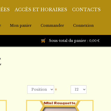
DÉES
ACCÈS ET HORAIRES
CONTACTS
e
Mon panier
Commander
Connexion
Sous-total du panier :
0,00 €
E