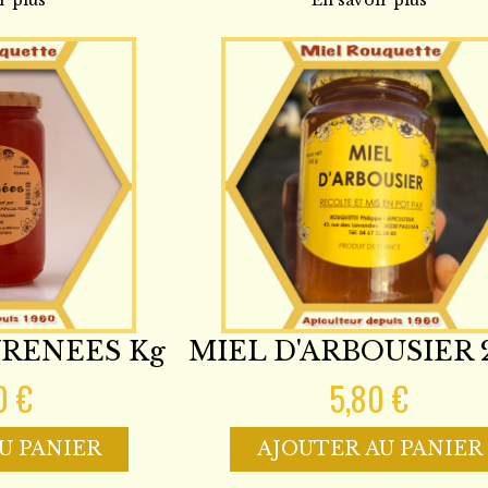
r plus
En savoir plus
YRENEES Kg
MIEL D'ARBOUSIER 2
0 €
5,80 €
U PANIER
AJOUTER AU PANIER