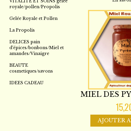
En savoi
VITALITE ET SOINS gelée
royale/pollen/Propolis
Gelée Royale et Pollen
La Propolis
DELICES pain
d'épices/bonbons/Miel et
amandes/Vinaigre
BEAUTE
cosmetiques/savons
IDEES CADEAU
MIEL DES P
15,2
AJOUTER A