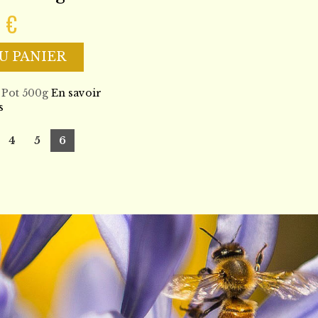
0 €
U PANIER
Pot 500g
En savoir
s
4
5
6