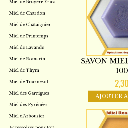
Miel de Bruyère Erica
Miel de Chardon
Miel de Châtaignier
Miel de Printemps
Miel de Lavande
Miel de Romarin
SAVON MIE
100
Miel de Thym
2,3
Miel de Tournesol
Miel des Garrigues
AJOUTER A
Miel des Pyrénées
Miel d'Arbousier
Accessoires pour Pot