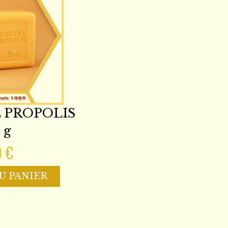
 PROPOLIS
 g
0 €
U PANIER