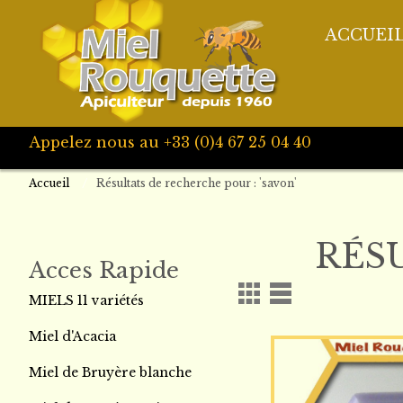
ACCUEI
Appelez nous au +33 (0)4 67 25 04 40
Accueil
Résultats de recherche pour : 'savon'
RÉS
Acces Rapide
MIELS 11 variétés
Miel d'Acacia
Miel de Bruyère blanche